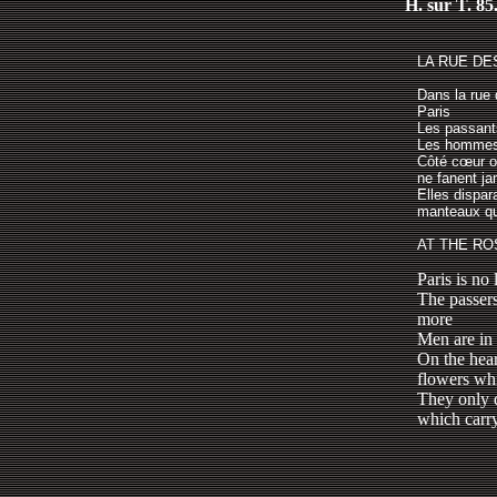
H. sur T. 85
LA RUE DE
Dans la rue 
Paris
Les passant
Les hommes 
Côté cœur on
ne fanent ja
Elles dispar
manteaux qui
AT THE RO
Paris is no 
The passer
more
Men are in 
On the hear
flowers wh
They only d
which carr