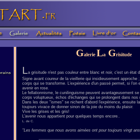
G
L
G
alerie
a
risitude
L
a grisitude n'est pas couleur entre blanc et noir, c'est un état d'
Signe avant coureur de la vieillerie qui insidieusement approche ;
corps qui se transforme. L'expérience d'un passé permet, si l'on e
avenir en rose.
Le fellationnisme, le cunilinguisme peuvent avantageusement se 
corps voluptueux, échos d'échanges qui se prolongent dans nos
Dans les deux "ismes" se nichent d'abord l'expérience, ensuite la
toujours vivace de donner sinon de la joie du moins du plaisir.
Vive les grises et les gris!
L'avenir nous appartient pour quelques temps encore..
L. de C.
"Les femmes que nous avons aimées ont pour toujours vingt ans